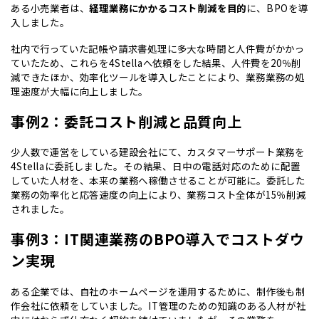
ある小売業者は、
経理業務にかかるコスト削減を目的
に、BPOを導
入しました。
社内で行っていた記帳や請求書処理に多大な時間と人件費がかかっ
ていたため、これらを4Stellaへ依頼をした結果、人件費を20％削
減できたほか、効率化ツールを導入したことにより、業務業務の処
理速度が大幅に向上しました。
事例2：委託コスト削減と品質向上
少人数で運営をしている建設会社にて、カスタマーサポート業務を
4Stellaに委託しました。その結果、日中の電話対応のために配置
していた人材を、本来の業務へ稼働させることが可能に。委託した
業務の効率化と応答速度の向上により、業務コスト全体が15％削減
されました。
事例3：IT関連業務のBPO導入でコストダウ
ン実現
ある企業では、自社のホームページを運用するために、制作後も制
作会社に依頼をしていました。IT管理のための知識のある人材が社