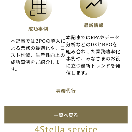
最新情報
成功事例
本記事ではRPAやデータ
本記事ではBPOの導入に
分析などのDXとBPOを
よる業務の最適化や、コ
組み合わせた業務効率化
スト削減、生産性向上の
事例や、みなさまのお役
成功事例をご紹介しま
に立つ最新トレンドを発
す。
信します。
事務代行
一覧へ戻る
4Stella service